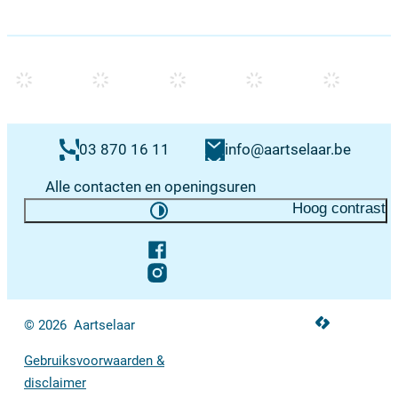
Contacten & openingsuren
E-mail
03 870 16 11
info
@
aartselaar.be
Alle contacten en openingsuren
Hoog contrast
Volg ons op
Facebook
Instagram
LCP nv 2026 ©
© 2026
Aartselaar
Gebruiksvoorwaarden &
disclaimer