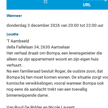
URL
Wanneer
donderdag
3 december 2026
van
20:00
tot
22:00
uur
Locatie
'T Aambeeld
della Faillelaan 34
,
2630
Aartselaar
Het verhaal draait om Bompa, een levensgenieter die
alleen op zijn appartement woont en zijn eigen huis
verhuurt.
Na een familieraad besluit Roger, de oudste zoon, dat
Bompa bij hen moet komen wonen. De situatie zorgt vo
komische verwikkelingen, vooral wanneer Bompa ook
nog eens de aandacht trekt van een toevallig
binnenwippende dame.
Van Ruud De Ridder en Nicole Laurent.