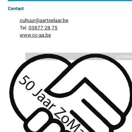
Contact
E-mail
cultuur
@
aartselaar.be
03877 28 75
Website
www.cc-aa.be
(c)ZoMaa