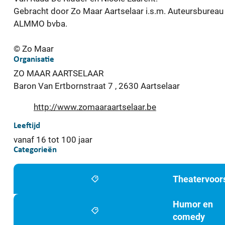
Gebracht door Zo Maar Aartselaar i.s.m. Auteursbureau
ALMMO bvba.
© Zo Maar
Organisatie
ZO MAAR AARTSELAAR
Baron Van Ertbornstraat 7
,
2630
Aartselaar
Website
http://www.zomaaraartselaar.be
Leeftijd
vanaf
16
tot
100
jaar
Categorieën
Theatervoors
Humor en
comedy