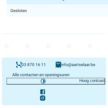
Gesloten
Contacten & openingsuren
E-mail
03 870 16 11
info
@
aartselaar.be
Alle contacten en openingsuren
Hoog contrast
Volg ons op
Facebook
Instagram