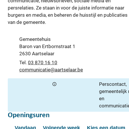
communicatie, nieuwsbrieven, sociale media en
persrelaties. Ze staan in voor de juiste informatie naar
burgers en media, en beheren de huisstijl en publicaties
van de gemeente.
Contact
Adres
Gemeentehuis
Baron van Ertbornstraat 1
,
2630
Aartselaar
03 870 16 10
E-mail
communicatie
@
aartselaar.be
Perscontact,
gemeentelijk
en
communicatie
Openingsuren
Vandaag
Volgende week
Kies een datum