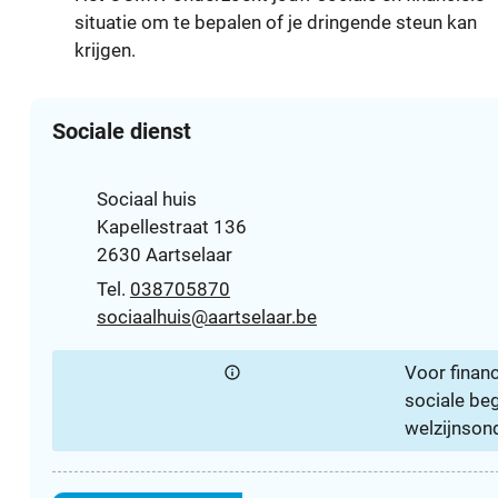
situatie om te bepalen of je dringende steun kan
krijgen.
Contact
Sociale dienst
Adres
Sociaal huis
Kapellestraat 136
,
2630
Aartselaar
038705870
E-mail
sociaalhuis
@
aartselaar.be
Voor financ
sociale beg
welzijnson