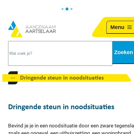
Naar inhoud
Aartselaar
Menu
Wat zoek je?
Zoeken
Dringende steun in noodsituaties
Toon alle broodkruimel items
Dringende steun in noodsituaties
Bevind je je in een noodsituatie door een zware tegensl
zoals een ongeval, een uithuiszetting, een woningbrand, .