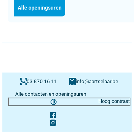
Sociale dienst
Alle openingsuren
Contacten & openingsuren
E-mail
03 870 16 11
info
@
aartselaar.be
Alle contacten en openingsuren
Hoog contrast
Volg ons op
Facebook
Instagram