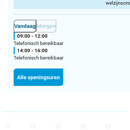
welzijnson
Vandaag
Morgen
09:00
-
12:00
Telefonisch bereikbaar
14:00
-
16:00
Telefonisch bereikbaar
Sociale dienst
Alle openingsuren