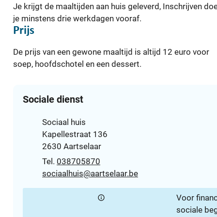
Je krijgt de maaltijden aan huis geleverd, Inschrijven do
je minstens drie werkdagen vooraf.
Prijs
De prijs van een gewone maaltijd is altijd 12 euro voor
soep, hoofdschotel en een dessert.
Contact
Sociale dienst
Adres
Sociaal huis
Kapellestraat 136
,
2630
Aartselaar
038705870
E-mail
sociaalhuis
@
aartselaar.be
Voor financ
sociale beg