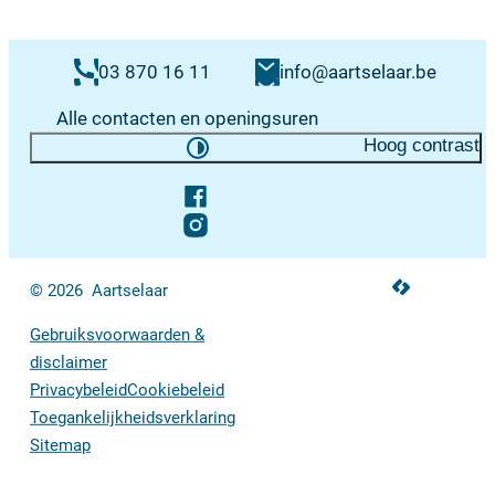
Contacten & openingsuren
E-mail
03 870 16 11
info
@
aartselaar.be
Alle contacten en openingsuren
Hoog contrast
Volg ons op
Facebook
Instagram
LCP nv 2026 ©
© 2026
Aartselaar
Gebruiksvoorwaarden &
disclaimer
Privacybeleid
Cookiebeleid
Toegankelijkheidsverklaring
Sitemap