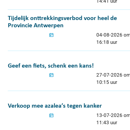
14:41 uur
Tijdelijk onttrekkingsverbod voor heel de Pr
Tijdelijk onttrekkingsverbod voor heel de
Provincie Antwerpen
Gepubliceerd o
04-08-2026 o
16:18 uur
Geef een fiets, schenk een kans!
Geef een fiets, schenk een kans!
Gepubliceerd o
27-07-2026 o
10:15 uur
Verkoop mee azalea’s tegen kanker
Verkoop mee azalea’s tegen kanker
Gepubliceerd o
13-07-2026 o
11:43 uur