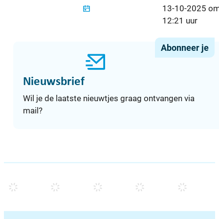
Gepubliceerd o
13-10-2025 o
12:21 uur
Abonneer je
Nieuwsbrief
Wil je de laatste nieuwtjes graag ontvangen via
mail?
Contacten & openingsuren