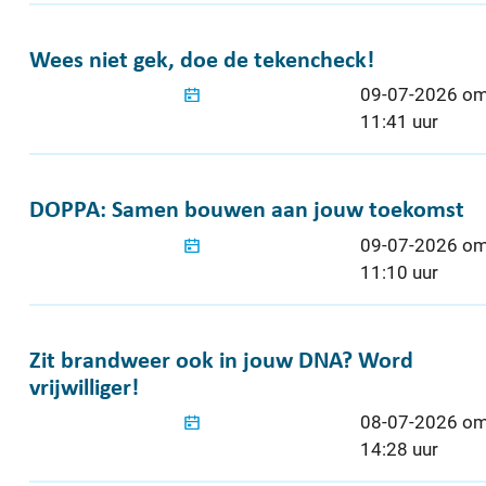
Wees niet gek, doe de tekencheck!
Wees niet gek, doe de tekencheck!
Gepubliceerd o
09-07-2026 o
11:41 uur
DOPPA: Samen bouwen aan jouw toekomst
DOPPA: Samen bouwen aan jouw toekomst
Gepubliceerd o
09-07-2026 o
11:10 uur
Zit brandweer ook in jouw DNA? Word vrijwill
Zit brandweer ook in jouw DNA? Word
vrijwilliger!
Gepubliceerd o
08-07-2026 o
14:28 uur