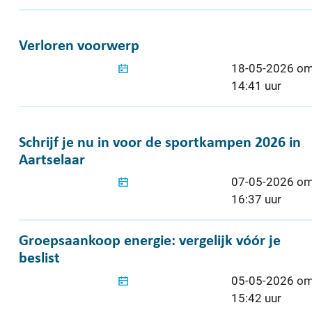
Verloren voorwerp
Verloren voorwerp
Gepubliceerd o
18-05-2026 o
14:41 uur
Schrijf je nu in voor de sportkampen 2026 in 
Schrijf je nu in voor de sportkampen 2026 in
Aartselaar
Gepubliceerd o
07-05-2026 o
16:37 uur
Groepsaankoop energie: vergelijk vóór je besli
Groepsaankoop energie: vergelijk vóór je
beslist
Gepubliceerd o
05-05-2026 o
15:42 uur