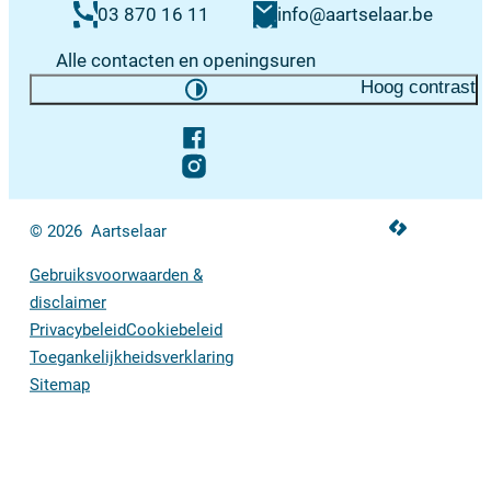
E-mail
03 870 16 11
info
@
aartselaar.be
Alle contacten en openingsuren
Hoog contrast
Volg ons op
Facebook
Instagram
LCP nv 2026 ©
© 2026
Aartselaar
Gebruiksvoorwaarden &
disclaimer
Privacybeleid
Cookiebeleid
Toegankelijkheidsverklaring
Sitemap