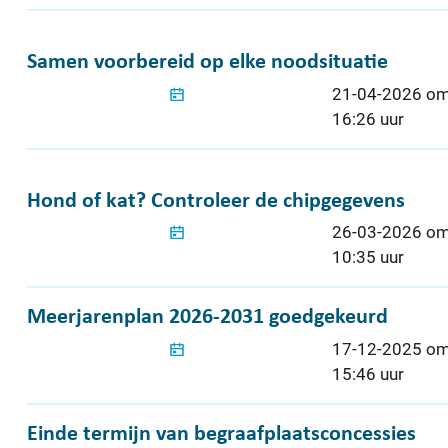
Samen voorbereid op elke noodsituatie
Samen voorbereid op elke noodsituatie
Gepubliceerd o
21-04-2026 o
16:26 uur
Hond of kat? Controleer de chipgegevens
Hond of kat? Controleer de chipgegevens
Gepubliceerd o
26-03-2026 o
10:35 uur
Meerjarenplan 2026-2031 goedgekeurd
Meerjarenplan 2026-2031 goedgekeurd
Gepubliceerd o
17-12-2025 o
15:46 uur
Einde termijn van begraafplaatsconcessies
Einde termijn van begraafplaatsconcessies