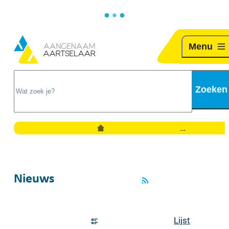
Naar inhoud
Ga naar verfijn of wijzig resultaten.
Aartselaar
Menu
Wat zoek je?
Zoeken
Startpagina
Nieuws
RSS
Weergave
Lijst