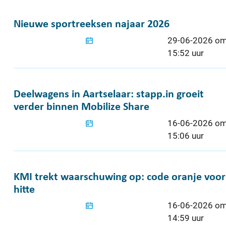
Nieuwe sportreeksen najaar 2026
Nieuwe sportreeksen najaar 2026
Gepubliceerd o
29-06-2026 o
15:52 uur
Deelwagens in Aartselaar: stapp.in groeit ver
Deelwagens in Aartselaar: stapp.in groeit
verder binnen Mobilize Share
Gepubliceerd o
16-06-2026 o
15:06 uur
KMI trekt waarschuwing op: code oranje voor 
KMI trekt waarschuwing op: code oranje voor
hitte
Gepubliceerd o
16-06-2026 o
14:59 uur