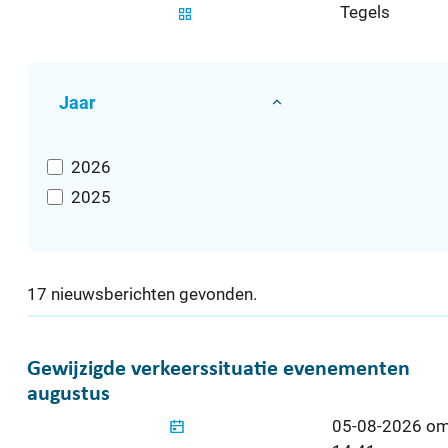
Tegels
Filter op
Jaar
2026
2025
17 nieuwsberichten gevonden.
Gewijzigde verkeerssituatie evenementen aug
Gewijzigde verkeerssituatie evenementen
augustus
Gepubliceerd o
05-08-2026 o