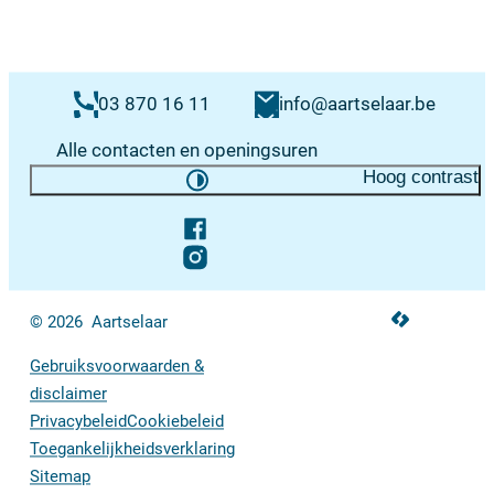
Contacten & openingsuren
E-mail
03 870 16 11
info
@
aartselaar.be
Alle contacten en openingsuren
Hoog contrast
Volg ons op
Facebook
Instagram
LCP nv 2026 ©
© 2026
Aartselaar
Gebruiksvoorwaarden &
disclaimer
Privacybeleid
Cookiebeleid
Toegankelijkheidsverklaring
Sitemap