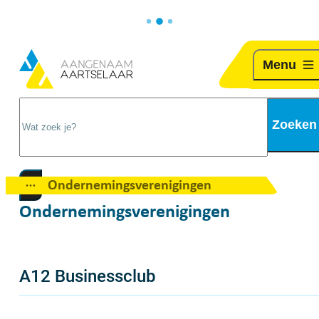
Naar inhoud
Aartselaar
Menu
Wat zoek je?
Zoeken
Ondernemingsverenigingen
Toon alle broodkruimel items
Ondernemingsverenigingen
A12 Businessclub