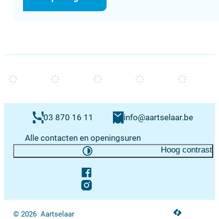
Contacten & openingsuren
E-mail
03 870 16 11
info
@
aartselaar.be
Alle contacten en openingsuren
Hoog contrast
Volg ons op
Facebook
Instagram
LCP nv 2026 ©
© 2026
Aartselaar