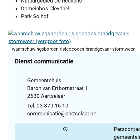
Natuurgebied De Reukens
Domeinbos Cleydael
Park Solhof
waarschuwingsborden risicocodes brandgevaar-stormweer
Contact
Dienst communicatie
Adres
Gemeentehuis
Baron van Ertbornstraat 1
,
2630
Aartselaar
03 870 16 10
E-mail
communicatie
@
aartselaar.be
Perscontac
gemeenteli