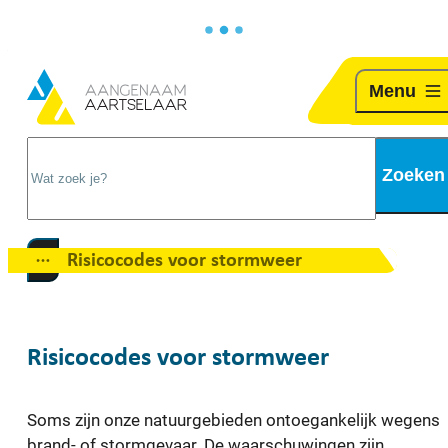
Naar inhoud
Aartselaar
Menu
Wat zoek je?
Zoeken
Risicocodes voor stormweer
Toon alle broodkruimel items
Risicocodes voor stormweer
Soms zijn onze natuurgebieden ontoegankelijk wegens
brand- of stormgevaar. De waarschuwingen zijn