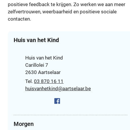
positieve feedback te krijgen. Zo werken we aan meer
zelfvertrouwen, weerbaarheid en positieve sociale
contacten.
Contact
Huis van het Kind
Adres
Huis van het Kind
Carillolei 7
,
2630
Aartselaar
03 870 16 11
E-mail
huisvanhetkind
@
aartselaar.be
Facebook
Huis van het Kind
Morgen