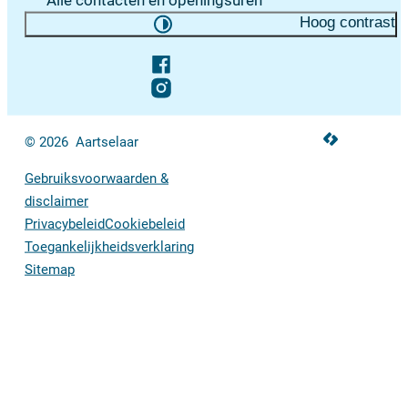
Alle contacten en openingsuren
Hoog contrast
Volg ons op
Facebook
Instagram
LCP nv 2026 ©
© 2026
Aartselaar
Gebruiksvoorwaarden &
disclaimer
Privacybeleid
Cookiebeleid
Toegankelijkheidsverklaring
Sitemap