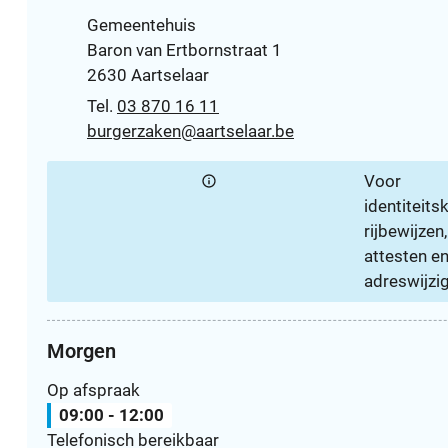
Adres
Gemeentehuis
Baron van Ertbornstraat 1
,
2630
Aartselaar
03 870 16 11
E-mail
burgerzaken
@
aartselaar.be
Voor
identiteits
rijbewijzen,
attesten e
adreswijzi
Morgen
Op afspraak
09:00
-
12:00
Telefonisch bereikbaar