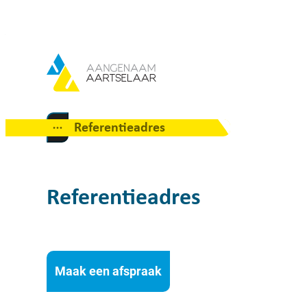
Naar inhoud
Aartselaar
Referentieadres
Toon alle broodkruimel items
Referentieadres
Maak een afspraak