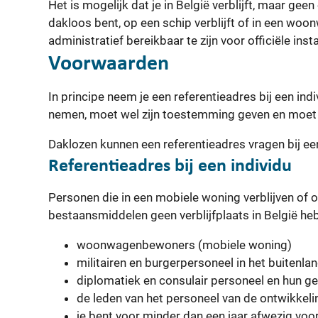
Het is mogelijk dat je in België verblijft, maar geen 
dakloos bent, op een schip verblijft of in een wo
administratief bereikbaar te zijn voor officiële ins
Voorwaarden
In principe neem je een referentieadres bij een indi
nemen, moet wel zijn toestemming geven en moet ze
Daklozen kunnen een referentieadres vragen bij een 
Referentieadres bij een individu
Personen die in een mobiele woning verblijven of
bestaansmiddelen geen verblijfplaats in België heb
woonwagenbewoners (mobiele woning)
militairen en burgerpersoneel in het buitenla
diplomatiek en consulair personeel en hun ge
de leden van het personeel van de ontwikke
je bent voor minder dan een jaar afwezig voo