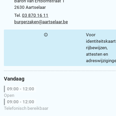
Baron van Ertbornstraat 1
,
2630
Aartselaar
03 870 16 11
E-mail
burgerzaken
@
aartselaar.be
Voor
identiteitskaart
rijbewijzen,
attesten en
adreswijziginge
Vandaag
09:00
-
12:00
Open
09:00
-
12:00
Telefonisch bereikbaar