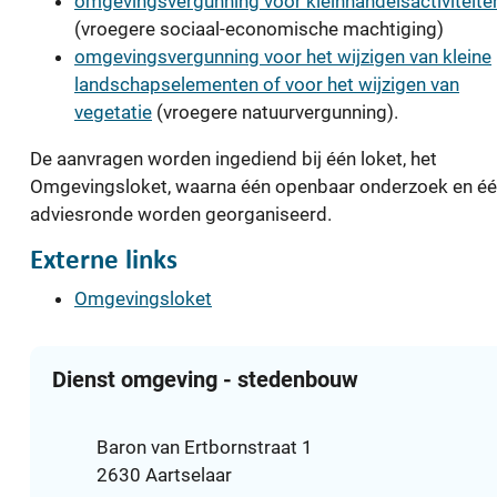
omgevingsvergunning voor kleinhandelsactiviteite
(vroegere sociaal-economische machtiging)
omgevingsvergunning voor het wijzigen van kleine
landschapselementen of voor het wijzigen van
vegetatie
(vroegere natuurvergunning).
De aanvragen worden ingediend bij één loket, het
Omgevingsloket, waarna één openbaar onderzoek en é
adviesronde worden georganiseerd.
Externe links
Omgevingsloket
Contact
Dienst omgeving - stedenbouw
Adres
Baron van Ertbornstraat 1
,
2630
Aartselaar