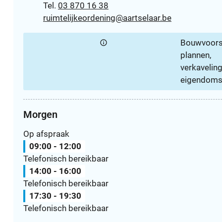
03 870 16 38
E-mail
ruimtelijkeordening
@
aartselaar.be
Bouwvoorsc
plannen,
verkavelin
eigendoms
Morgen
Op afspraak
09:00
-
12:00
Telefonisch bereikbaar
14:00
-
16:00
Telefonisch bereikbaar
17:30
-
19:30
Telefonisch bereikbaar