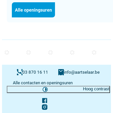
Dienst omgeving - stedenbo
Alle openingsuren
Contacten & openingsuren
E-mail
03 870 16 11
info
@
aartselaar.be
Alle contacten en openingsuren
Hoog contrast
Volg ons op
Facebook
Instagram